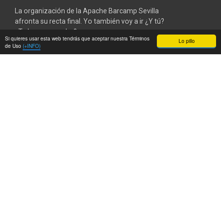
La organización de la Apache Barcamp Sevilla
afronta su recta final. Yo también voy a ir ¿Y tú?
¿Te lo vas a perder?
Si quieres usar esta web tendrás que aceptar nuestra Términos
Lo pillo
de Uso
(+INFO)
Por si no hubiera
taladrado
lo suficiente al
personal y aún hay algún despistado que no lo
sepa, os recuerdo que formo parte del grupo de
voluntarios que está organizando la
Apache
Barcamp Spain
que se celebrará en
Sevilla
, el
próximo
8 de octubre.