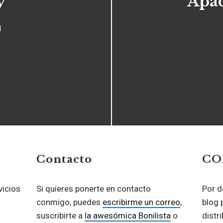
y
Apa
d
Contacto
CO
vicios
Si quieres ponerte en contacto
Por d
conmigo, puedes
escribirme un correo
,
blog 
suscribirte a
la awesómica Bonilista
o
distr