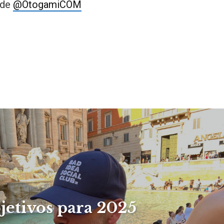
 de
@OtogamiCOM
jetivos para 2025