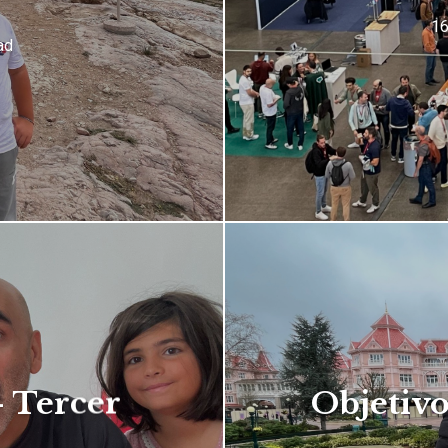
16
ad
– Tercer
Objetiv