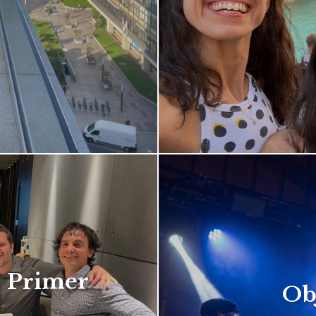
– Primer
Ob