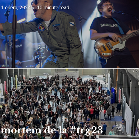
1 enero, 2024
10 minute read
tmortem de la #trg23