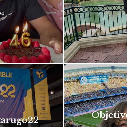
ad
Objetiv
tarugo22