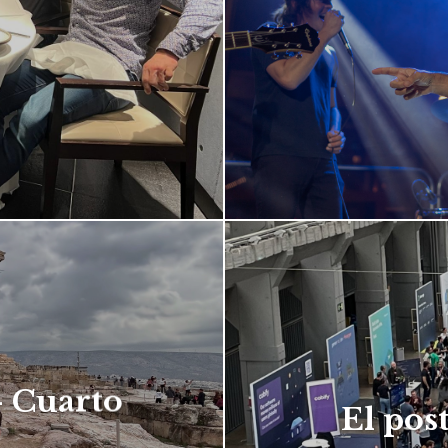
– Cuarto
El pos