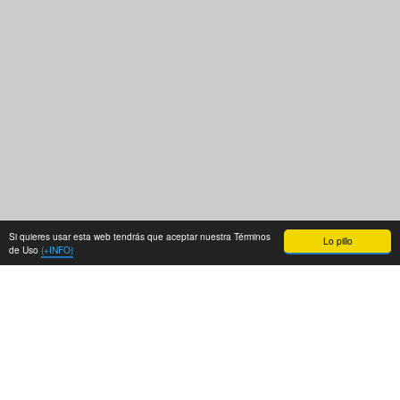
Si quieres usar esta web tendrás que aceptar nuestra Términos
Lo pillo
de Uso
(+INFO)
Después de los ya míticos
Empanadology
y
Empanadology 2
quiero cerrar mi trilogía más