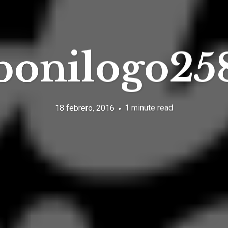
bonilogo25
18 febrero, 2016
1 minute read