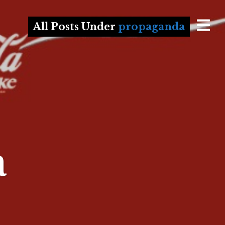
All Posts Under
propaganda
a