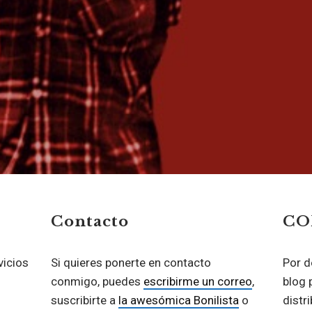
Contacto
CO
vicios
Si quieres ponerte en contacto
Por d
conmigo, puedes
escribirme un correo
,
blog 
suscribirte a
la awesómica Bonilista
o
distr