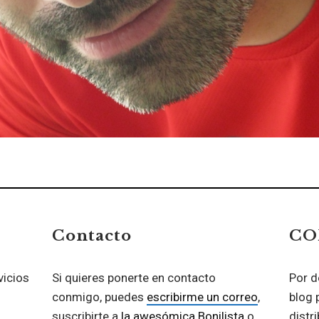
Contacto
CO
vicios
Si quieres ponerte en contacto
Por d
conmigo, puedes
escribirme un correo
,
blog 
suscribirte a
la awesómica Bonilista
o
distr